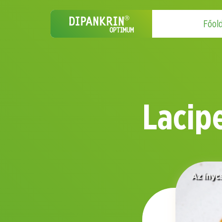
Főold
Lacip