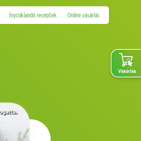
Ínycsiklandó receptek
Online vásárlás