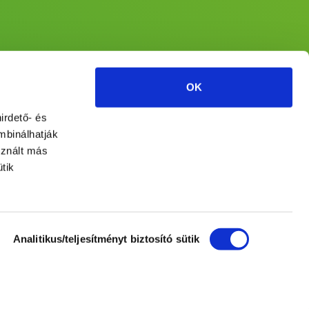
OK
irdető- és
mbinálhatják
sznált más
tik
Analitikus/teljesítményt biztosító sütik