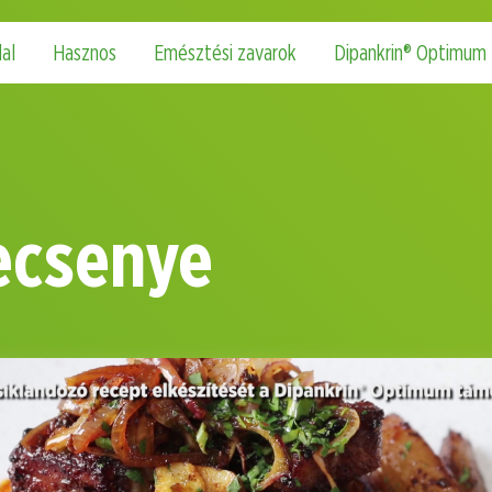
al
Hasznos
Emésztési zavarok
Dipankrin® Optimum
ecsenye