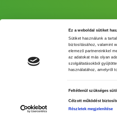
Ez a weboldal sütiket has
Sütiket használunk a tart
biztosításához, valamint 
elemező partnereinkkel me
az adatokat más olyan ad
szolgáltatásokból gyűjtött
használatához, amelyről t
Hozzájárulás
Feltétlenül szükséges süti
kiválasztása
Célzott működést biztosít
Részletek megjelenítése