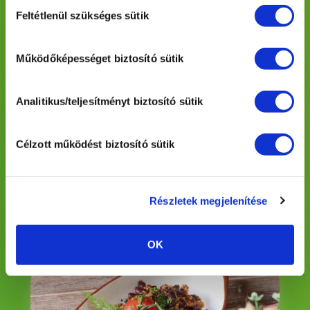
Hozzájárulás
sütik használatához, amelyről további információkat
Feltétlenül szükséges sütik
kiválasztása
az
Adatvédelmi nyilatkozatban
olvashat.
Működőképességet biztosító sütik
Analitikus/teljesítményt biztosító sütik
Célzott működést biztosító sütik
Lángos
Megnézem
Részletek megjelenítése
OK