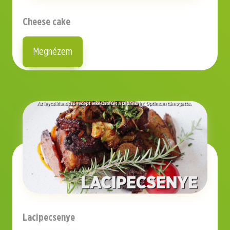
Cheese cake
Megnézem
Lacipecsenye