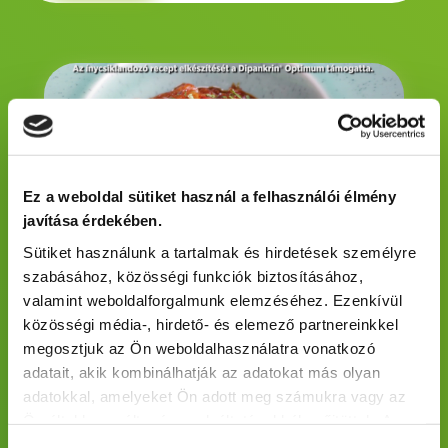
Ez a weboldal sütiket használ a felhasználói élmény
javítása érdekében.
Sütiket használunk a tartalmak és hirdetések személyre
szabásához, közösségi funkciók biztosításához,
Lecsó
valamint weboldalforgalmunk elemzéséhez. Ezenkívül
közösségi média-, hirdető- és elemező partnereinkkel
Megnézem
megosztjuk az Ön weboldalhasználatra vonatkozó
adatait, akik kombinálhatják az adatokat más olyan
adatokkal, amelyeket Ön adott meg számukra vagy az
Ön által használt más szolgáltatásokból gyűjtöttek. A
weboldalon való böngészés folytatásával Ön hozzájárul a